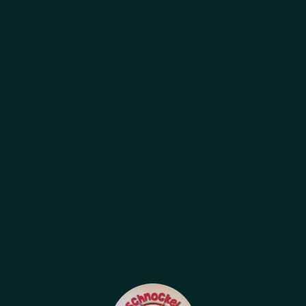
Email:
contact@schnockeloch.fr
ADRESSE
1 quai Saint-jean,
67000 Strasbourg France
HORAIRES D'OUVERTURE
Tous les jours: de 11h45 à 14h30
et de 18h00 à 23h00